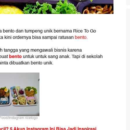
ada bento dan tumpeng unik bernama Rice To Go
ka kini ordernya bisa sampai ratusan
bento
.
mah tangga yang mengawali bisnis karena
bento
buat
untuk untuk sang anak. Tapi di sekolah
nta dibuatkan bento unik.
kFood/Instagram ricetogo
il? 5 Akun Instagram Ini Bisa Jadi Inspirasi