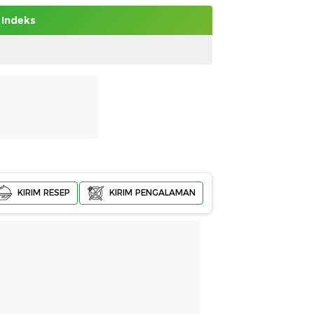
Indeks
KIRIM RESEP
KIRIM PENGALAMAN