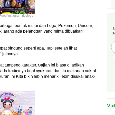
kFood/Instagram ricetogo
rbagai bentuk mulai dari Lego, Pokemon, Unicorn,
B
k jarang ada pelanggan yang minta dibuatkan
d
at bingung seperti apa. Tapi setelah lihat
" jelasnya.
t tumpeng karakter. Sajian ini biasa dijadikan
ada tradisinya buat syukuran dan itu makanan sakral
an ini Kita bikin lebih menarik, lebih disukai anak-
Vi