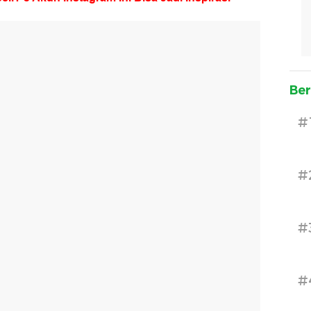
Ber
#
#
#
#