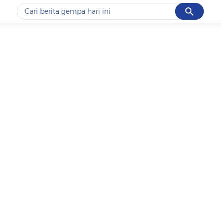
Cancel
Yang sedang ramai dicari
#1
piala presiden 2026
#2
prabowo
#3
gempa hari ini
#4
demo
#5
iran
Promoted
Terakhir yang dicari
Loading...