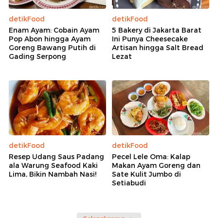
detikFood
detikFood
Enam Ayam: Cobain Ayam
5 Bakery di Jakarta Barat
Pop Abon hingga Ayam
Ini Punya Cheesecake
Goreng Bawang Putih di
Artisan hingga Salt Bread
Gading Serpong
Lezat
detikFood
detikFood
Resep Udang Saus Padang
Pecel Lele Oma: Kalap
ala Warung Seafood Kaki
Makan Ayam Goreng dan
Lima, Bikin Nambah Nasi!
Sate Kulit Jumbo di
Setiabudi