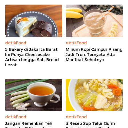
detikFood
detikFood
5 Bakery di Jakarta Barat
Minum Kopi Campur Pisang
Ini Punya Cheesecake
Jadi Tren, Ternyata Ada
Artisan hingga Salt Bread
Manfaat Sehatnya
Lezat
detikFood
detikFood
Jangan Remehkan Teh
3 Resep Sup Telur Gurih