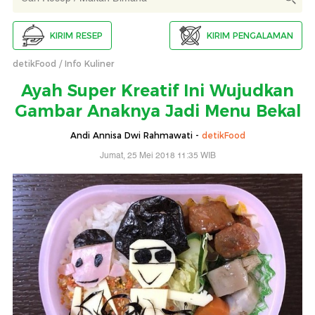
KIRIM RESEP
KIRIM PENGALAMAN
detikFood
Info Kuliner
Ayah Super Kreatif Ini Wujudkan
Gambar Anaknya Jadi Menu Bekal
Andi Annisa Dwi Rahmawati -
detikFood
Jumat, 25 Mei 2018 11:35 WIB