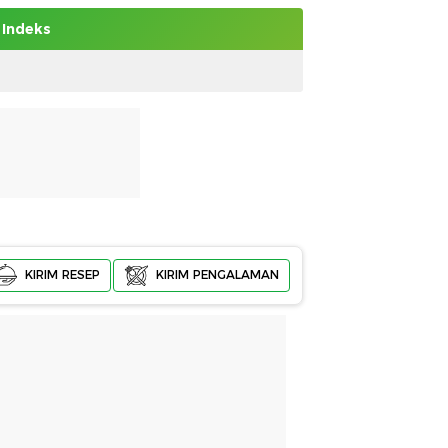
Indeks
KIRIM RESEP
KIRIM PENGALAMAN