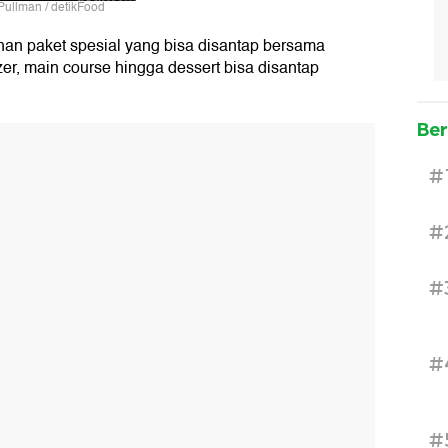
 Pullman / detikFood
lihan paket spesial yang bisa disantap bersama
zer, main course hingga dessert bisa disantap
Ber
#
#
#
#
#