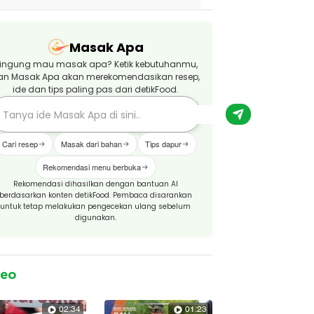
Masak Apa
ingung mau masak apa? Ketik kebutuhanmu,
an Masak Apa akan merekomendasikan resep,
ide dan tips paling pas dari detikFood.
Cari resep
Masak dari bahan
Tips dapur
Rekomendasi menu berbuka
Rekomendasi dihasilkan dengan bantuan AI
berdasarkan konten detikFood. Pembaca disarankan
untuk tetap melakukan pengecekan ulang sebelum
digunakan.
deo
02:34
01:23