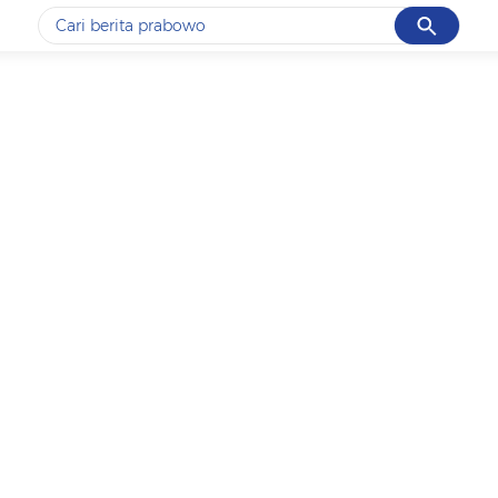
Cancel
Yang sedang ramai dicari
#1
data live draw sgp
#2
piala presiden 2026
#3
prabowo
#4
iran
#5
gempa hari ini
Promoted
Terakhir yang dicari
Loading...