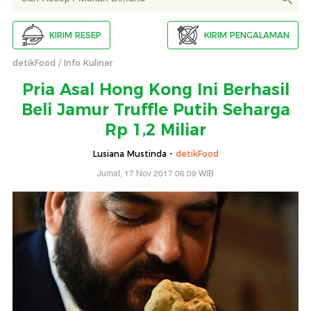
KIRIM RESEP
KIRIM PENGALAMAN
detikFood
Info Kuliner
Pria Asal Hong Kong Ini Berhasil
Beli Jamur Truffle Putih Seharga
Rp 1,2 Miliar
Lusiana Mustinda -
detikFood
Jumat, 17 Nov 2017 06:09 WIB