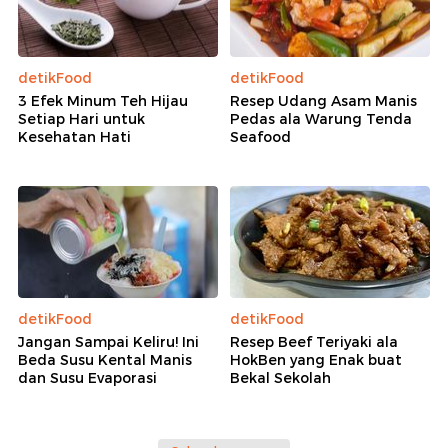
detikFood
detikFood
3 Efek Minum Teh Hijau
Resep Udang Asam Manis
Setiap Hari untuk
Pedas ala Warung Tenda
Kesehatan Hati
Seafood
detikFood
detikFood
Jangan Sampai Keliru! Ini
Resep Beef Teriyaki ala
Beda Susu Kental Manis
HokBen yang Enak buat
dan Susu Evaporasi
Bekal Sekolah