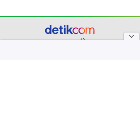
part of
Redaksi
Pedoman Media Siber
Karir
Kotak Pos
Info Iklan
Privacy Policy
Disclaimer
Download aplikasi detikcom
Copyright @ 2026 detikcom, All right reserved