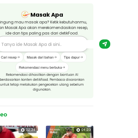
Masak Apa
ingung mau masak apa? Ketik kebutuhanmu,
an Masak Apa akan merekomendasikan resep,
ide dan tips paling pas dari detikFood.
Cari resep
Masak dari bahan
Tips dapur
Rekomendasi menu berbuka
Rekomendasi dihasilkan dengan bantuan AI
berdasarkan konten detikFood. Pembaca disarankan
untuk tetap melakukan pengecekan ulang sebelum
digunakan.
deo
02:34
01:23