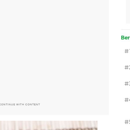
Ber
#
#
#
#
CONTINUE WITH CONTENT
#