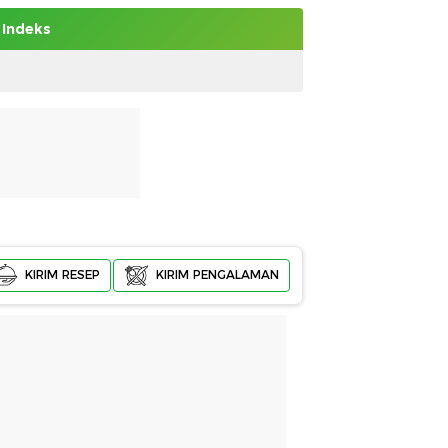
Indeks
KIRIM RESEP
KIRIM PENGALAMAN