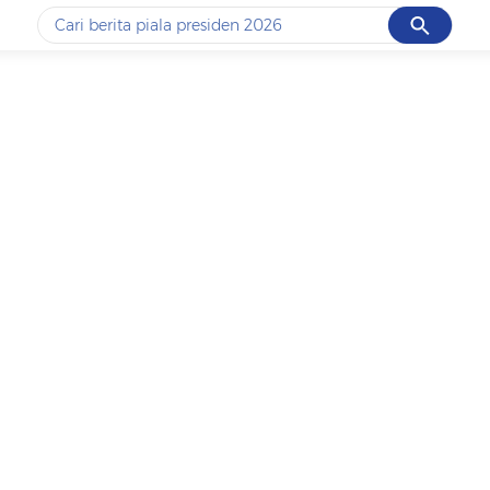
Cancel
Yang sedang ramai dicari
#1
data live draw sgp
#2
piala presiden 2026
#3
prabowo
#4
iran
#5
gempa hari ini
Promoted
Terakhir yang dicari
Loading...