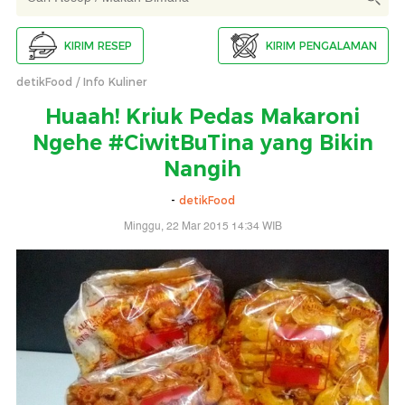
KIRIM RESEP
KIRIM PENGALAMAN
detikFood
Info Kuliner
Huaah! Kriuk Pedas Makaroni
Ngehe #CiwitBuTina yang Bikin
Nangih
-
detikFood
Minggu, 22 Mar 2015 14:34 WIB