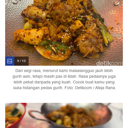
9 / 10
Dari segi rasa, menurut kami malaxiangguo jauh lebih
gurih asin, tetapi masih pas di lidah. Rasa pedasnya juga
lebih pekat daripada yang kuah. Cocok buat kamu yang
suka hidangan pedas gurih. Foto: Detikcom / Atiqa Rana