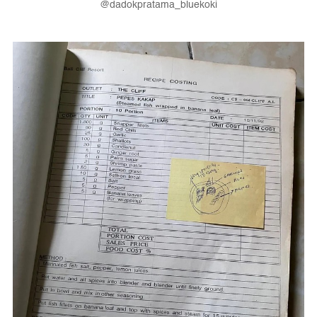
@dadokpratama_bluekoki