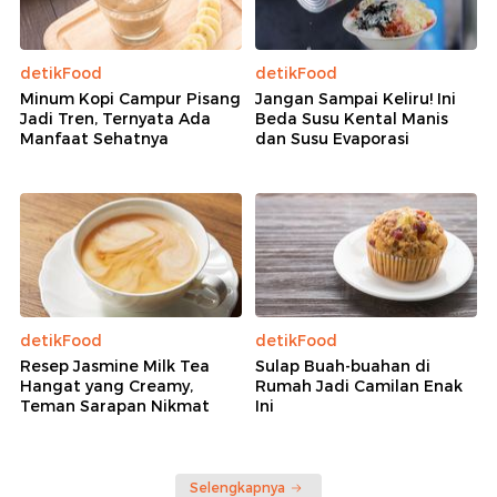
detikFood
detikFood
Minum Kopi Campur Pisang
Jangan Sampai Keliru! Ini
Jadi Tren, Ternyata Ada
Beda Susu Kental Manis
Manfaat Sehatnya
dan Susu Evaporasi
detikFood
detikFood
Resep Jasmine Milk Tea
Sulap Buah-buahan di
Hangat yang Creamy,
Rumah Jadi Camilan Enak
Teman Sarapan Nikmat
Ini
Selengkapnya