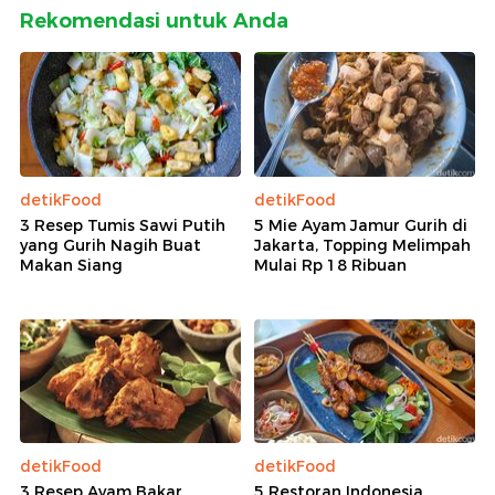
Rekomendasi untuk Anda
detikFood
detikFood
3 Resep Tumis Sawi Putih
5 Mie Ayam Jamur Gurih di
yang Gurih Nagih Buat
Jakarta, Topping Melimpah
Makan Siang
Mulai Rp 18 Ribuan
detikFood
detikFood
3 Resep Ayam Bakar
5 Restoran Indonesia