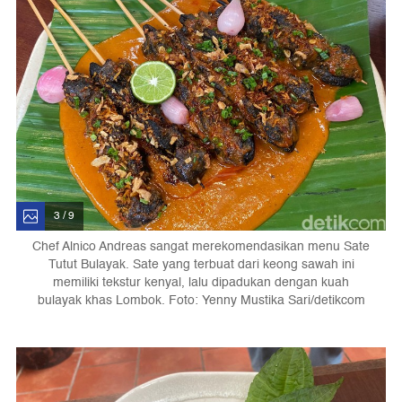
3 / 9
Chef Alnico Andreas sangat merekomendasikan menu Sate
Tutut Bulayak. Sate yang terbuat dari keong sawah ini
memiliki tekstur kenyal, lalu dipadukan dengan kuah
bulayak khas Lombok. Foto: Yenny Mustika Sari/detikcom