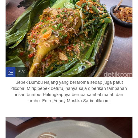
6 / 9
Bebek Bumbu Rajang yang beraroma sedap juga patut
dicoba. Mirip bebek betutu, hanya saja diberikan tambahan
irisan bumbu. Pelengkapnya berupa sambal matah dan
embe. Foto: Yenny Mustika Sari/detikcom