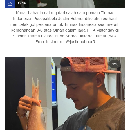
1 / 10
Kabar bahagia datang dari salah satu pemain Timnas
Indonesia. Pesepakbola Justin Hubner diketahui berhasil
mencetak gol perdana untuk Timnas Indonesia saat meraih
kemenangan 3-0 atas Oman dalam laga FIFA Matchday di
Stadion Utama Gelora Bung Karno, Jakarta, Jumat (5/6).
Foto: Instagram @justinhubner5