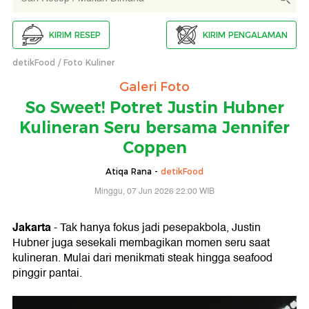
KIRIM RESEP
KIRIM PENGALAMAN
detikFood
Foto Kuliner
Galeri Foto
So Sweet! Potret Justin Hubner
Kulineran Seru bersama Jennifer
Coppen
Atiqa Rana -
detikFood
Minggu, 07 Jun 2026 22:00 WIB
Jakarta
- Tak hanya fokus jadi pesepakbola, Justin
Hubner juga sesekali membagikan momen seru saat
kulineran. Mulai dari menikmati steak hingga seafood
pinggir pantai.