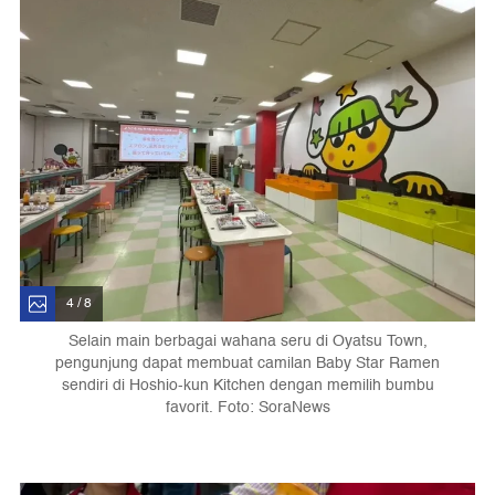
4 / 8
Selain main berbagai wahana seru di Oyatsu Town,
pengunjung dapat membuat camilan Baby Star Ramen
sendiri di Hoshio-kun Kitchen dengan memilih bumbu
favorit. Foto: SoraNews