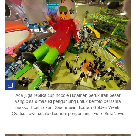
2 / 8
Ada juga replika cup noodle Butamen berukuran besar
yang bisa dimasuki pengunjung untuk berfoto bersama
maskot Hoshio-kun. Saat musim liburan Golden Week,
Oyatsu Town selalu dipenuhi pengunjung. Foto: SoraNews