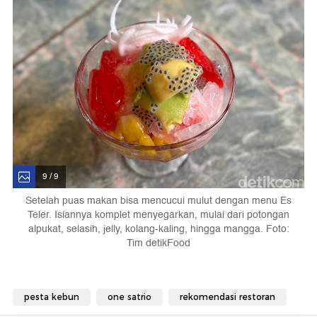
9 / 9
Setelah puas makan bisa mencucui mulut dengan menu Es
Teler. Isiannya komplet menyegarkan, mulai dari potongan
alpukat, selasih, jelly, kolang-kaling, hingga mangga. Foto:
Tim detikFood
pesta kebun
one satrio
rekomendasi restoran