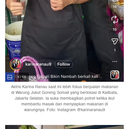
1 / 10
Aktris Karina Ranau saat ini lebih fokus berjualan makanan
di Warung Jukut Goreng Somali yang berlokasi di Kalibata,
Jakarta Selatan. Ia suka membagikan potret ketika ikut
membantu masak dan menyiapkan makanan di
warungnya. Foto: Instagram @karinaranau9