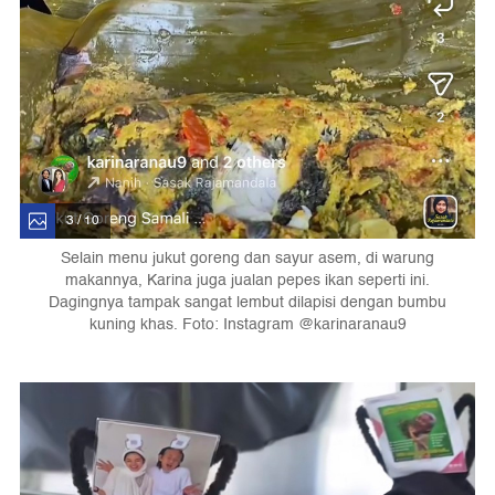
3 / 10
Selain menu jukut goreng dan sayur asem, di warung
makannya, Karina juga jualan pepes ikan seperti ini.
Dagingnya tampak sangat lembut dilapisi dengan bumbu
kuning khas. Foto: Instagram @karinaranau9