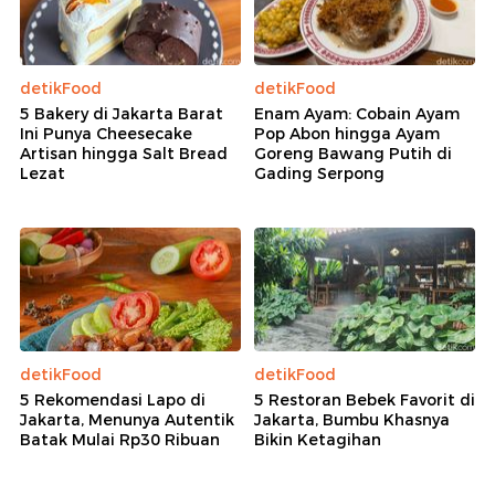
detikFood
detikFood
5 Bakery di Jakarta Barat
Enam Ayam: Cobain Ayam
Ini Punya Cheesecake
Pop Abon hingga Ayam
Artisan hingga Salt Bread
Goreng Bawang Putih di
Lezat
Gading Serpong
detikFood
detikFood
5 Rekomendasi Lapo di
5 Restoran Bebek Favorit di
Jakarta, Menunya Autentik
Jakarta, Bumbu Khasnya
Batak Mulai Rp30 Ribuan
Bikin Ketagihan