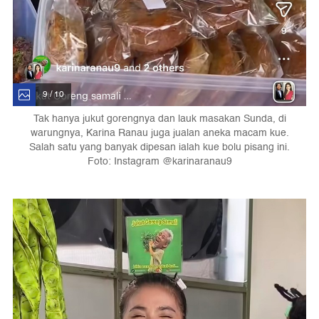
9 / 10
Tak hanya jukut gorengnya dan lauk masakan Sunda, di
warungnya, Karina Ranau juga jualan aneka macam kue.
Salah satu yang banyak dipesan ialah kue bolu pisang ini.
Foto: Instagram @karinaranau9