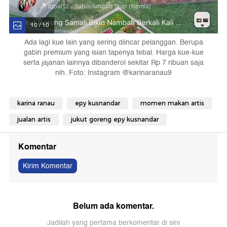
10 / 10
Ada lagi kue lain yang sering diincar pelanggan. Berupa
gabin premium yang isian tapenya tebal. Harga kue-kue
serta jajanan lainnya dibanderol sekitar Rp 7 ribuan saja
nih. Foto: Instagram @karinaranau9
karina ranau
epy kusnandar
momen makan artis
jualan artis
jukut goreng epy kusnandar
Komentar
Kirim Komentar
Belum ada komentar.
Jadilah yang pertama berkomentar di sini