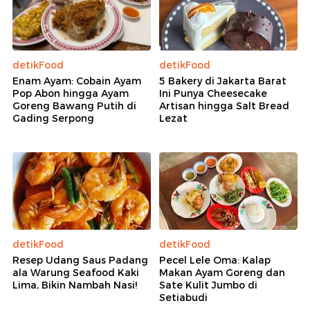
detikFood
detikFood
Enam Ayam: Cobain Ayam
5 Bakery di Jakarta Barat
Pop Abon hingga Ayam
Ini Punya Cheesecake
Goreng Bawang Putih di
Artisan hingga Salt Bread
Gading Serpong
Lezat
detikFood
detikFood
Resep Udang Saus Padang
Pecel Lele Oma: Kalap
ala Warung Seafood Kaki
Makan Ayam Goreng dan
Lima, Bikin Nambah Nasi!
Sate Kulit Jumbo di
Setiabudi