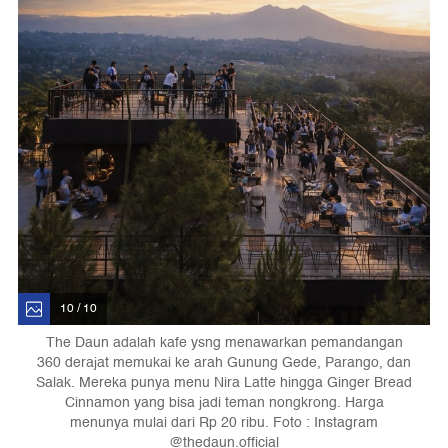
10 / 10
The Daun adalah kafe ysng menawarkan pemandangan
360 derajat memukai ke arah Gunung Gede, Parango, dan
Salak. Mereka punya menu Nira Latte hingga Ginger Bread
Cinnamon yang bisa jadi teman nongkrong. Harga
menunya mulai dari Rp 20 ribu. Foto : Instagram
@thedaun.official