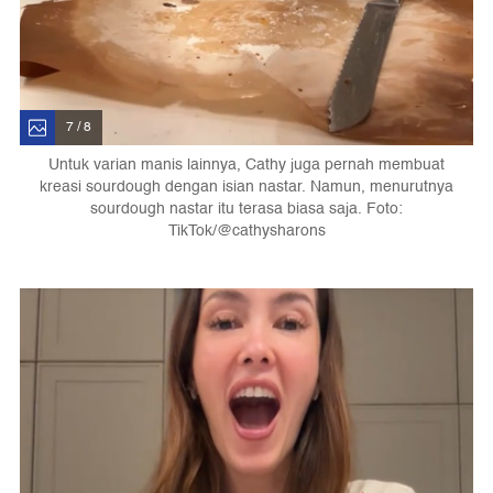
7 / 8
Untuk varian manis lainnya, Cathy juga pernah membuat
kreasi sourdough dengan isian nastar. Namun, menurutnya
sourdough nastar itu terasa biasa saja. Foto:
TikTok/@cathysharons