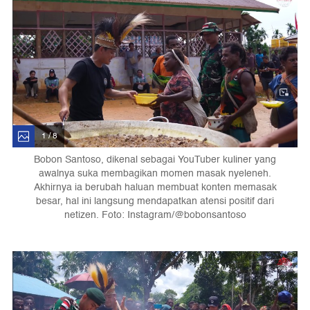
1 / 8
Bobon Santoso, dikenal sebagai YouTuber kuliner yang
awalnya suka membagikan momen masak nyeleneh.
Akhirnya ia berubah haluan membuat konten memasak
besar, hal ini langsung mendapatkan atensi positif dari
netizen. Foto: Instagram/@bobonsantoso