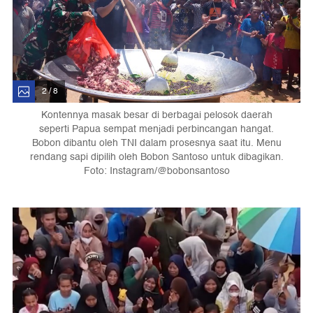
2 / 8
Kontennya masak besar di berbagai pelosok daerah
seperti Papua sempat menjadi perbincangan hangat.
Bobon dibantu oleh TNI dalam prosesnya saat itu. Menu
rendang sapi dipilih oleh Bobon Santoso untuk dibagikan.
Foto: Instagram/@bobonsantoso