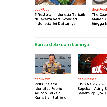
detikFood
detikFood
5 Restoran Indonesia Terbaik
The Coac
di Jakarta Versi Wonderful
Makan 'C
Indonesia, Ini Daftarnya!
hingga M
Berita detikcom Lainnya
detikNews
detikFinance
Polisi Dalami
IHSG Naik 2,78%
Identitas Febrio
Sepekan, Asing 
Adiono Terkait
Saham Rp 1,24 T
Kematian Sutrimo