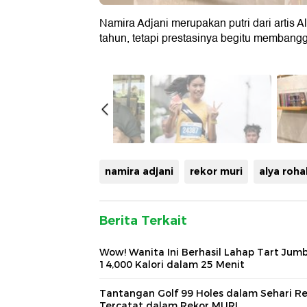
Namira Adjani merupakan putri dari artis A
tahun, tetapi prestasinya begitu membangg
namira adjani
rekor muri
alya rohal
Berita Terkait
Wow! Wanita Ini Berhasil Lahap Tart Jum
14,000 Kalori dalam 25 Menit
Tantangan Golf 99 Holes dalam Sehari R
Tercatat dalam Rekor MURI