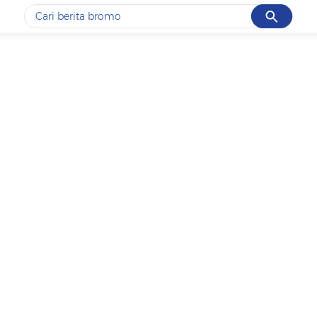
Cancel
Yang sedang ramai dicari
#1
ketik
#2
bromo
#3
streaming motogp
#4
prabowo
#5
data live draw sgp
Promoted
Terakhir yang dicari
Loading...