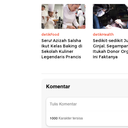
detikFood
detikHealth
Seru! Azizah Salsha
Sedikit-sedikit J
Ikut Kelas Baking di
Ginjal, Segampa
Sekolah Kuliner
Itukah Donor Or
Legendaris Prancis
Ini Faktanya