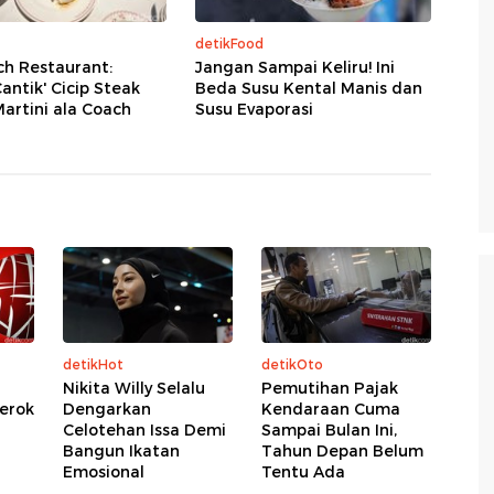
detikFood
h Restaurant:
Jangan Sampai Keliru! Ini
antik' Cicip Steak
Beda Susu Kental Manis dan
artini ala Coach
Susu Evaporasi
detikHot
detikOto
Nikita Willy Selalu
Pemutihan Pajak
Serok
Dengarkan
Kendaraan Cuma
Celotehan Issa Demi
Sampai Bulan Ini,
Bangun Ikatan
Tahun Depan Belum
Emosional
Tentu Ada