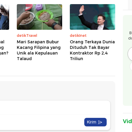
B
detikTravel
detikInet
d
ual
Mari Sarapan Bubur
Orang Terkaya Dunia
ng
Kacang Filipina yang
Dituduh Tak Bayar
gan?
Unik ala Kepulauan
Kontraktor Rp 2,4
Talaud
Triliun
Vi