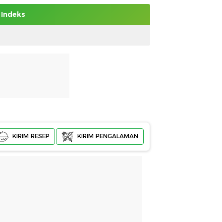
Indeks
KIRIM RESEP
KIRIM PENGALAMAN