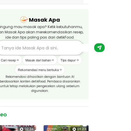
Masak Apa
ingung mau masak apa? Ketik kebutuhanmu,
an Masak Apa akan merekomendasikan resep,
ide dan tips paling pas dari detikFood.
Cari resep
Masak dari bahan
Tips dapur
Rekomendasi menu berbuka
Rekomendasi dihasilkan dengan bantuan AI
berdasarkan konten detikFood. Pembaca disarankan
untuk tetap melakukan pengecekan ulang sebelum
digunakan.
deo
02:34
01:23