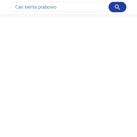
Cancel
Yang sedang ramai dicari
#1
gempa hari ini
#2
gempa
#3
prabowo
#4
iran
#5
demo
Promoted
Terakhir yang dicari
Loading...