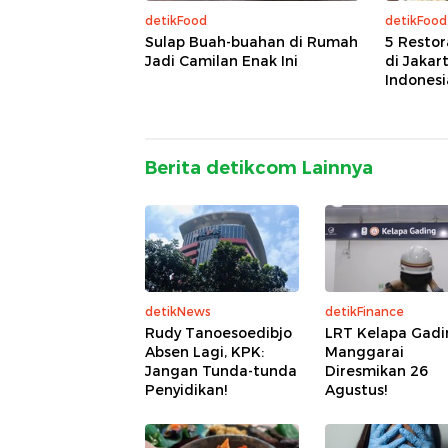
detikFood
detikFood
Sulap Buah-buahan di Rumah
5 Restor
Jadi Camilan Enak Ini
di Jakar
Indonesia
Berita detikcom Lainnya
detikNews
detikFinance
Rudy Tanoesoedibjo
LRT Kelapa Gadi
Absen Lagi, KPK:
Manggarai
Jangan Tunda-tunda
Diresmikan 26
Penyidikan!
Agustus!