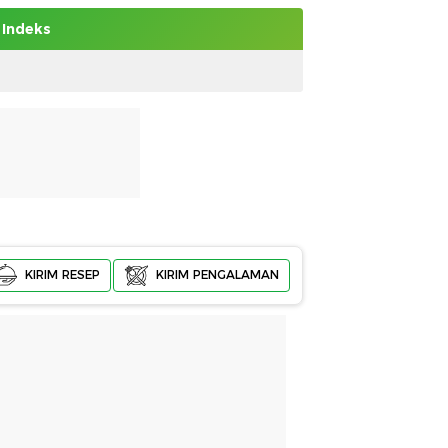
Indeks
KIRIM RESEP
KIRIM PENGALAMAN