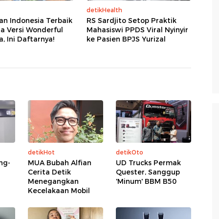
detikHealth
an Indonesia Terbaik
RS Sardjito Setop Praktik
ta Versi Wonderful
Mahasiswi PPDS Viral Nyinyir
, Ini Daftarnya!
ke Pasien BPJS Yurizal
detikHot
detikOto
ng-
MUA Bubah Alfian
UD Trucks Permak
Cerita Detik
Quester, Sanggup
Menegangkan
'Minum' BBM B50
Kecelakaan Mobil