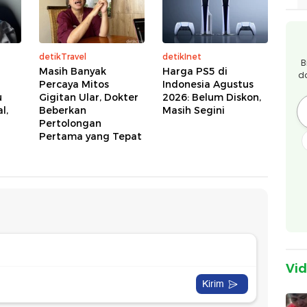
detikTravel
detikInet
B
Masih Banyak
Harga PS5 di
d
Percaya Mitos
Indonesia Agustus
u
Gigitan Ular, Dokter
2026: Belum Diskon,
l,
Beberkan
Masih Segini
Pertolongan
Pertama yang Tepat
Vi