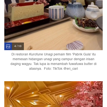
4 / 10
Di restoran Kurofune Unagi pemain film 'Pabrik Gula' itu
memesan hidangan unagi yang campur dengan irisan
daging wagyu. Tak lupa ia menambah fuwafuwa butter di
atasnya. Foto: TikTok @eri_carl