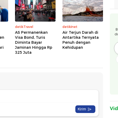
detikTravel
detikInet
B
AS Permanenkan
Air Terjun Darah di
d
ien
Visa Bond, Turis
Antartika Ternyata
Diminta Bayar
Penuh dengan
ri
Jaminan Hingga Rp
Kehidupan
325 Juta
Vi