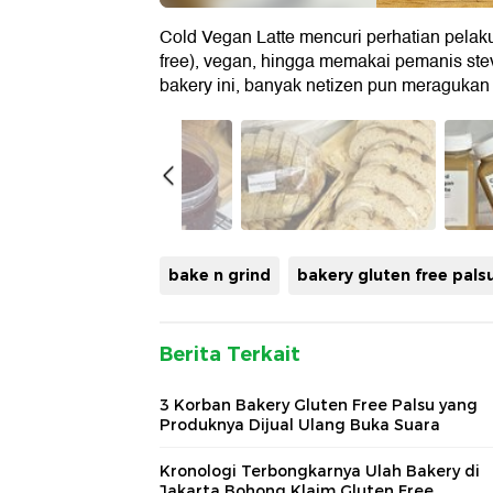
Cold Vegan Latte mencuri perhatian pelaku
free), vegan, hingga memakai pemanis ste
bakery ini, banyak netizen pun meragukan 
bake n grind
bakery gluten free pals
Berita Terkait
3 Korban Bakery Gluten Free Palsu yang
Produknya Dijual Ulang Buka Suara
Kronologi Terbongkarnya Ulah Bakery di
Jakarta Bohong Klaim Gluten Free