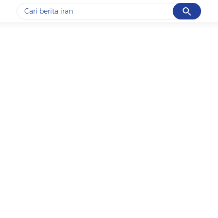
Cancel
Yang sedang ramai dicari
#1
gempa hari ini
#2
demo
#3
gempa
#4
iran
#5
prabowo
Promoted
Terakhir yang dicari
Loading...