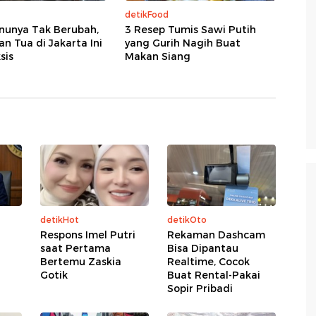
detikFood
nunya Tak Berubah,
3 Resep Tumis Sawi Putih
an Tua di Jakarta Ini
yang Gurih Nagih Buat
sis
Makan Siang
detikHot
detikOto
Respons Imel Putri
Rekaman Dashcam
saat Pertama
Bisa Dipantau
Bertemu Zaskia
Realtime, Cocok
Gotik
Buat Rental-Pakai
Sopir Pribadi