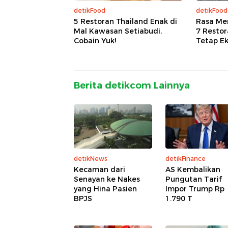
detikFood
detikFood
5 Restoran Thailand Enak di
Rasa Me
Mal Kawasan Setiabudi,
7 Restor
Cobain Yuk!
Tetap Ek
Berita detikcom Lainnya
detikNews
detikFinance
Kecaman dari
AS Kembalikan
Senayan ke Nakes
Pungutan Tarif
yang Hina Pasien
Impor Trump Rp
BPJS
1.790 T