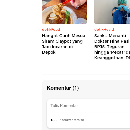
detikFood
detikHealth
Hangat Gurih Mesua
Sanksi Menanti
Siram Claypot yang
Dokter Hina Pas
Jadi Incaran di
BPJS, Teguran
Depok
hingga 'Pecat' da
Keanggotaan IDI