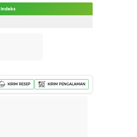
Indeks
KIRIM RESEP
KIRIM PENGALAMAN