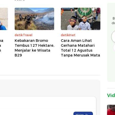
B
d
detikTravel
detikInet
na
Kebakaran Bromo
Cara Aman Lihat
a
Tembus 127 Hektare,
Gerhana Matahari
n
Menjalar ke Wisata
Total 12 Agustus
B29
Tanpa Merusak Mata
Vi