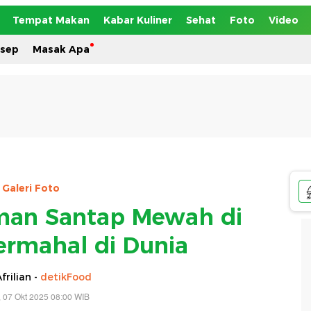
Tempat Makan
Kabar Kuliner
Sehat
Foto
Video
esep
Masak Apa
Galeri Foto
man Santap Mewah di
ermahal di Dunia
frilian -
detikFood
, 07 Okt 2025 08:00 WIB