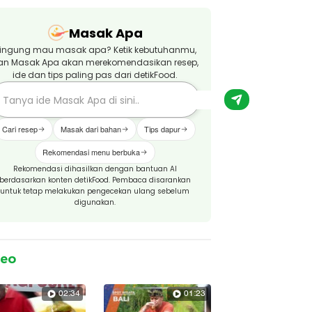
Masak Apa
ingung mau masak apa? Ketik kebutuhanmu,
an Masak Apa akan merekomendasikan resep,
ide dan tips paling pas dari detikFood.
Cari resep
Masak dari bahan
Tips dapur
Rekomendasi menu berbuka
Rekomendasi dihasilkan dengan bantuan AI
berdasarkan konten detikFood. Pembaca disarankan
untuk tetap melakukan pengecekan ulang sebelum
digunakan.
deo
02:34
01:23