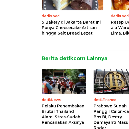
detikFood
detikFood
5 Bakery di Jakarta Barat Ini
Resep U
Punya Cheesecake Artisan
ala War
hingga Salt Bread Lezat
Lima, Bi
Berita detikcom Lainnya
detikNews
detikFinance
Pelaku Penembakan
Prabowo Sudah
Brutal Thailand
Panggil Calon-ca
Alami Stres-Sudah
Bos BI, Destry
Rencanakan Aksinya
Damayanti Masu
Radar