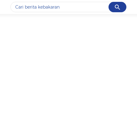
Cancel
Yang sedang ramai dicari
#1
data live draw sgp
#2
k-talk
#3
kebakaran
#4
prabowo
#5
gempa hari ini
Promoted
Terakhir yang dicari
Loading...