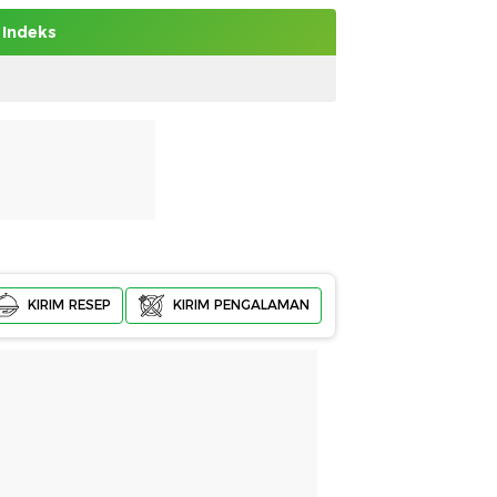
Indeks
KIRIM RESEP
KIRIM PENGALAMAN