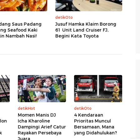
detikOto
dang Saus Padang
Jusuf Hamka Klaim Borong
ung Seafood Kaki
61 Unit Land Cruiser FJ,
kin Nambah Nasi!
Begini Kata Toyota
detikHot
detikOto
Momen Manis DJ
4 Kendaraan
lon
Icha Kharoline
Prioritas Muncul
Dampingi Arief Catur
Bersamaan, Mana
k
Rayakan Persebaya
yang Didahulukan?
Juara