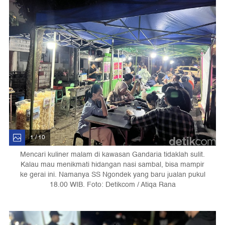
1 / 10
Mencari kuliner malam di kawasan Gandaria tidaklah sulit.
Kalau mau menikmati hidangan nasi sambal, bisa mampir
ke gerai ini. Namanya SS Ngondek yang baru jualan pukul
18.00 WIB. Foto: Detikcom / Atiqa Rana