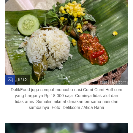
6 / 10
DetikFood juga sempat mencoba nasi Cumi-Cumi Hott.com
yang harganya Rp 18.000 saja. Cuminya tidak alot dan
tidak amis. Semakin nikmat dimakan bersama nasi dan
sambalnya. Foto: Detikcom / Atiqa Rana