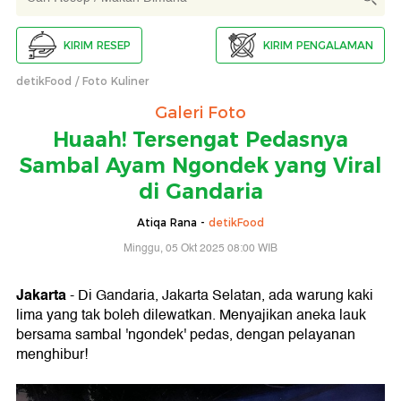
KIRIM RESEP
KIRIM PENGALAMAN
detikFood
Foto Kuliner
Galeri Foto
Huaah! Tersengat Pedasnya
Sambal Ayam Ngondek yang Viral
di Gandaria
Atiqa Rana -
detikFood
Minggu, 05 Okt 2025 08:00 WIB
Jakarta
- Di Gandaria, Jakarta Selatan, ada warung kaki
lima yang tak boleh dilewatkan. Menyajikan aneka lauk
bersama sambal 'ngondek' pedas, dengan pelayanan
menghibur!