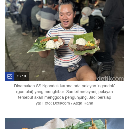
2 / 10
Dinamakan SS Ngondek karena ada pelayan ‘ngondek’
(gemulai) yang menghibur. Sambil melayani, pelayan
tersebut akan menggoda pengunjung. Jadi bersiap
ya! Foto: Detikcom / Atiqa Rana