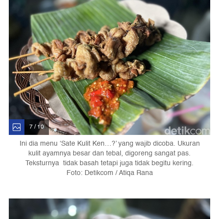
7 / 10
Ini dia menu ‘Sate Kulit Ken…?’ yang wajib dicoba. Ukuran
kulit ayamnya besar dan tebal, digoreng sangat pas.
Teksturnya tidak basah tetapi juga tidak begitu kering.
Foto: Detikcom / Atiqa Rana