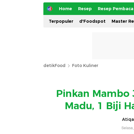
Home
Resep
Resep Pembaca
Terpopuler
d'Foodspot
Master R
detikFood
Foto Kuliner
Pinkan Mambo J
Madu, 1 Biji 
Atiqa
Selasa,