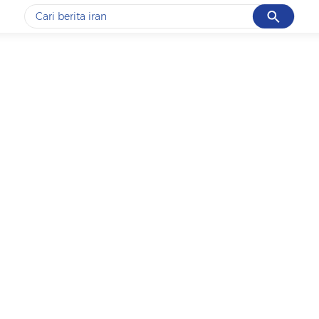
Cancel
Yang sedang ramai dicari
#1
gempa hari ini
#2
gempa
#3
prabowo
#4
iran
#5
demo
Promoted
Terakhir yang dicari
Loading...