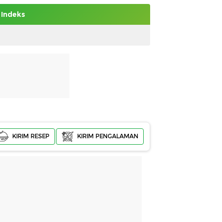
Indeks
KIRIM RESEP
KIRIM PENGALAMAN