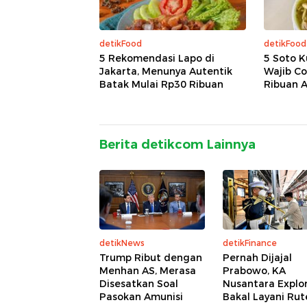
detikFood
detikFood
5 Rekomendasi Lapo di
5 Soto K
Jakarta, Menunya Autentik
Wajib Co
Batak Mulai Rp30 Ribuan
Ribuan A
Berita detikcom Lainnya
detikNews
detikFinance
Trump Ribut dengan
Pernah Dijajal
Menhan AS, Merasa
Prabowo, KA
Disesatkan Soal
Nusantara Explo
Pasokan Amunisi
Bakal Layani Rute