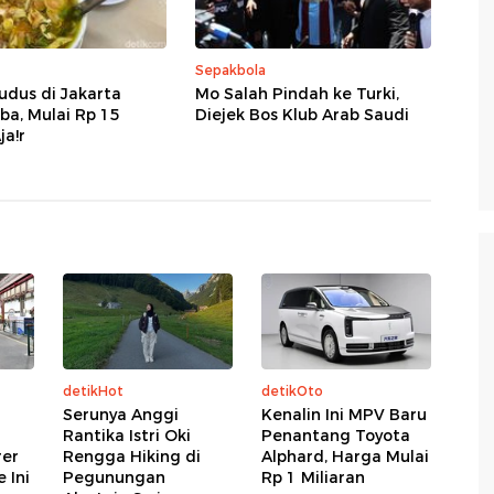
Sepakbola
udus di Jakarta
Mo Salah Pindah ke Turki,
ba, Mulai Rp 15
Diejek Bos Klub Arab Saudi
ja!r
detikHot
detikOto
Serunya Anggi
Kenalin Ini MPV Baru
Rantika Istri Oki
Penantang Toyota
rer
Rengga Hiking di
Alphard, Harga Mulai
 Ini
Pegunungan
Rp 1 Miliaran