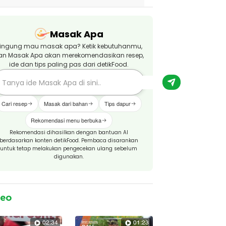
Masak Apa
ingung mau masak apa? Ketik kebutuhanmu,
an Masak Apa akan merekomendasikan resep,
ide dan tips paling pas dari detikFood.
Cari resep
Masak dari bahan
Tips dapur
Rekomendasi menu berbuka
Rekomendasi dihasilkan dengan bantuan AI
berdasarkan konten detikFood. Pembaca disarankan
untuk tetap melakukan pengecekan ulang sebelum
digunakan.
deo
02:34
01:23