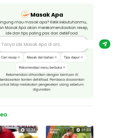
Masak Apa
ingung mau masak apa? Ketik kebutuhanmu,
an Masak Apa akan merekomendasikan resep,
ide dan tips paling pas dari detikFood.
Cari resep
Masak dari bahan
Tips dapur
Rekomendasi menu berbuka
Rekomendasi dihasilkan dengan bantuan AI
berdasarkan konten detikFood. Pembaca disarankan
untuk tetap melakukan pengecekan ulang sebelum
digunakan.
deo
02:34
01:23