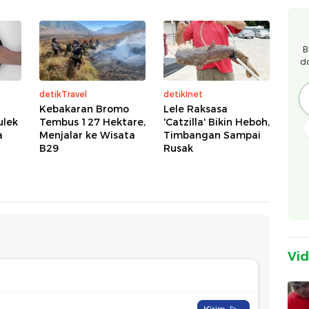
B
d
detikTravel
detikInet
Kebakaran Bromo
Lele Raksasa
ulek
Tembus 127 Hektare,
'Catzilla' Bikin Heboh,
a
Menjalar ke Wisata
Timbangan Sampai
B29
Rusak
Vi