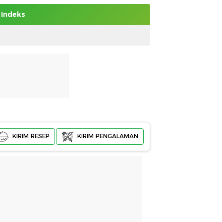
Indeks
KIRIM RESEP
KIRIM PENGALAMAN