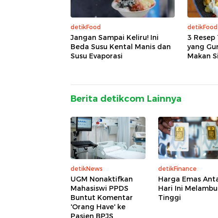
detikFood
detikFood
Jangan Sampai Keliru! Ini
3 Resep 
Beda Susu Kental Manis dan
yang Gur
Susu Evaporasi
Makan S
Berita detikcom Lainnya
detikNews
detikFinance
UGM Nonaktifkan
Harga Emas An
Mahasiswi PPDS
Hari Ini Melamb
Buntut Komentar
Tinggi
'Orang Have' ke
Pasien BPJS