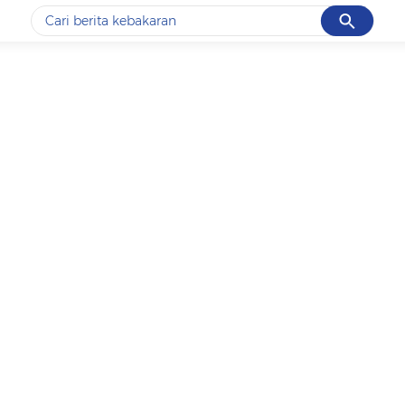
Cancel
Yang sedang ramai dicari
#1
data live draw sgp
#2
k-talk
#3
kebakaran
#4
prabowo
#5
gempa hari ini
Promoted
Terakhir yang dicari
Loading...