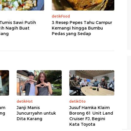
detikFood
Tumis Sawi Putih
3 Resep Pepes Tahu Campur
ih Nagih Buat
Kemangi hingga Bumbu
iang
Pedas yang Sedap
detikHot
detikOto
tam
Janji Manis
Jusuf Hamka Klaim
ung
Juncurryahn untuk
Borong 61 Unit Land
Dita Karang
Cruiser FJ, Begini
Kata Toyota