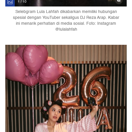
1 / 10
Selebgram Lula Lahfah dikabarkan memiliki hubungan
spesial dengan YouTuber sekaligus DJ Reza Arap. Kabar
ini menarik perhatian di media sosial. Foto: Instagram
@lulalahfah