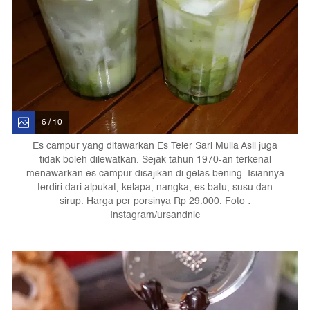
6 / 10
Es campur yang ditawarkan Es Teler Sari Mulia Asli juga
tidak boleh dilewatkan. Sejak tahun 1970-an terkenal
menawarkan es campur disajikan di gelas bening. Isiannya
terdiri dari alpukat, kelapa, nangka, es batu, susu dan
sirup. Harga per porsinya Rp 29.000. Foto :
Instagram/ursandnic