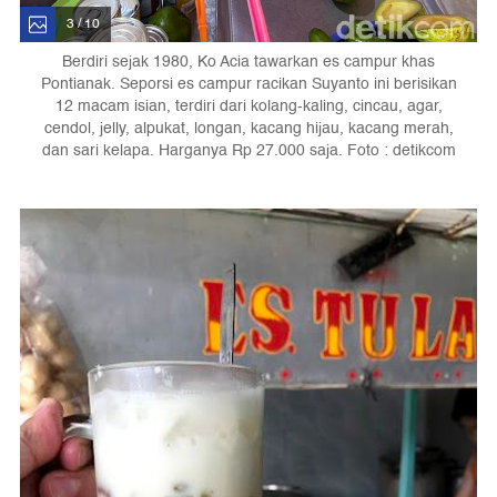
3 / 10
Berdiri sejak 1980, Ko Acia tawarkan es campur khas
Pontianak. Seporsi es campur racikan Suyanto ini berisikan
12 macam isian, terdiri dari kolang-kaling, cincau, agar,
cendol, jelly, alpukat, longan, kacang hijau, kacang merah,
dan sari kelapa. Harganya Rp 27.000 saja. Foto : detikcom