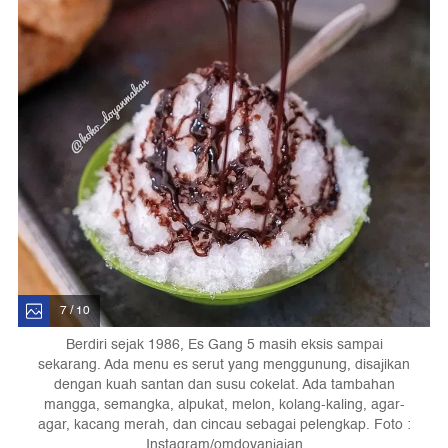
7 / 10
Berdiri sejak 1986, Es Gang 5 masih eksis sampai
sekarang. Ada menu es serut yang menggunung, disajikan
dengan kuah santan dan susu cokelat. Ada tambahan
mangga, semangka, alpukat, melon, kolang-kaling, agar-
agar, kacang merah, dan cincau sebagai pelengkap. Foto :
Instagram/omdoyanjajan