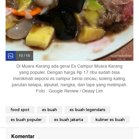
10 / 10
Di Muara Karang ada gerai Es Campur Muara Karang
yang populer. Dengan harga Rp 17 ribu sudah bisa
menikmati seporsi es campur berisi cincau, koleng-kaling,
parutan kelapa, alpukat, nangka, dan tape yang melimpah.
Foto : Google Review / Deasy Lim
food spot
es buah
es buah legendaris
es buah populer
es buah jakarta
kuliner es buah
Komentar