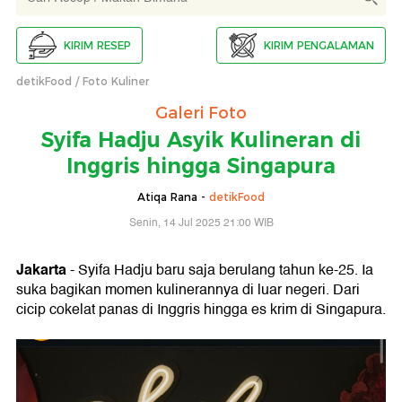
KIRIM RESEP
KIRIM PENGALAMAN
detikFood
Foto Kuliner
Galeri Foto
Syifa Hadju Asyik Kulineran di
Inggris hingga Singapura
Atiqa Rana -
detikFood
Senin, 14 Jul 2025 21:00 WIB
Jakarta
- Syifa Hadju baru saja berulang tahun ke-25. Ia
suka bagikan momen kulinerannya di luar negeri. Dari
cicip cokelat panas di Inggris hingga es krim di Singapura.