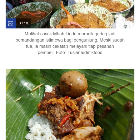
3 / 10
Melihat sosok Mbah Lindu meracik gudeg jadi
pemandangan istimewa bagi pengunjung. Meski sudah
tua, ia masih cekatan melayani tiap pesanan
pembeli. Foto: Lusiana/detikfood