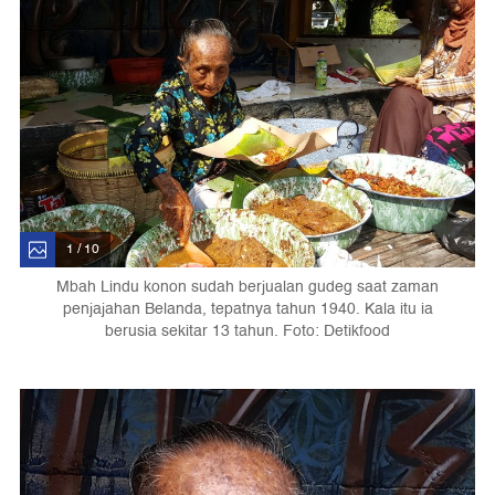
1 / 10
Mbah Lindu konon sudah berjualan gudeg saat zaman
penjajahan Belanda, tepatnya tahun 1940. Kala itu ia
berusia sekitar 13 tahun. Foto: Detikfood