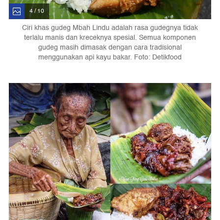
4 / 10
Ciri khas gudeg Mbah Lindu adalah rasa gudegnya tidak
terlalu manis dan kreceknya spesial. Semua komponen
gudeg masih dimasak dengan cara tradisional
menggunakan api kayu bakar. Foto: Detikfood