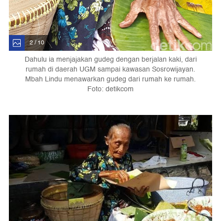
2 / 10
Dahulu ia menjajakan gudeg dengan berjalan kaki, dari
rumah di daerah UGM sampai kawasan Sosrowijayan.
Mbah Lindu menawarkan gudeg dari rumah ke rumah.
Foto: detikcom