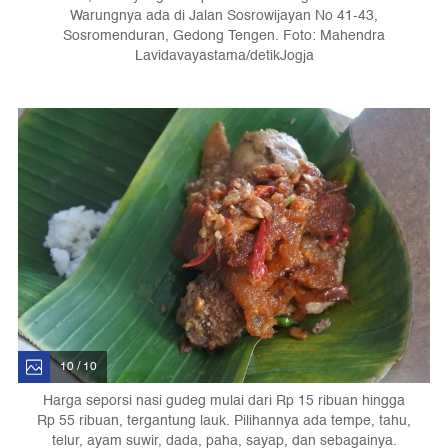
Warungnya ada di Jalan Sosrowijayan No 41-43,
Sosromenduran, Gedong Tengen. Foto: Mahendra
Lavidavayastama/detikJogja
10 / 10
Harga seporsi nasi gudeg mulai dari Rp 15 ribuan hingga
Rp 55 ribuan, tergantung lauk. Pilihannya ada tempe, tahu,
telur, ayam suwir, dada, paha, sayap, dan sebagainya.