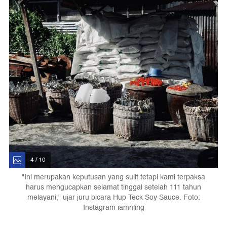
4 / 10
"Ini merupakan keputusan yang sulit tetapi kami terpaksa
harus mengucapkan selamat tinggal setelah 111 tahun
melayani," ujar juru bicara Hup Teck Soy Sauce. Foto:
Instagram iamnling