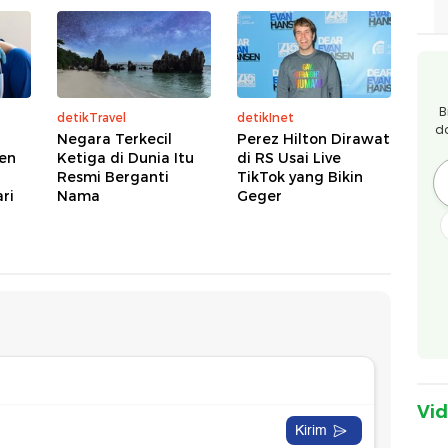
B
detikTravel
detikInet
d
Negara Terkecil
Perez Hilton Dirawat
ien
Ketiga di Dunia Itu
di RS Usai Live
Resmi Berganti
TikTok yang Bikin
ri
Nama
Geger
Vi