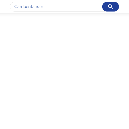
Cancel
Yang sedang ramai dicari
#1
gempa hari ini
#2
demo
#3
gempa
#4
iran
#5
prabowo
Promoted
Terakhir yang dicari
Loading...