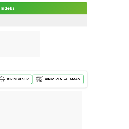
Indeks
KIRIM RESEP
KIRIM PENGALAMAN