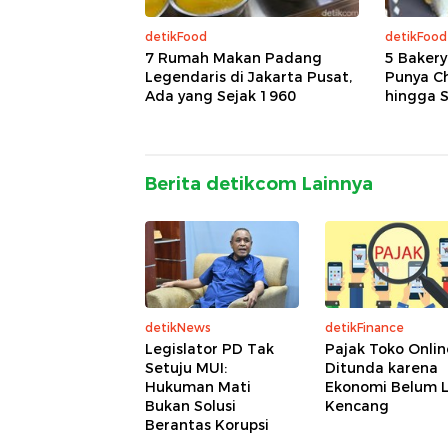
detikFood
detikFood
7 Rumah Makan Padang
5 Bakery
Legendaris di Jakarta Pusat,
Punya C
Ada yang Sejak 1960
hingga S
Berita detikcom Lainnya
detikNews
detikFinance
Legislator PD Tak
Pajak Toko Onlin
Setuju MUI:
Ditunda karena
Hukuman Mati
Ekonomi Belum L
Bukan Solusi
Kencang
Berantas Korupsi