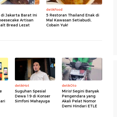
detikFood
 di Jakarta Barat Ini
5 Restoran Thailand Enak di
heesecake Artisan
Mal Kawasan Setiabudi,
alt Bread Lezat
Cobain Yuk!
detikHot
detikOto
e
Suguhan Spesial
Miris! Segini Banyak
Dewa 19 di Konser
Pengendara yang
ari
Simfoni Mahayuga
Akali Pelat Nomor
Demi Hindari ETLE