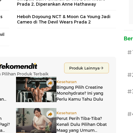
Prada 2, Diperankan Anne Hathaway
rs
Heboh Doyoung NCT & Moon Ga Young Jadi
Cameo di The Devil Wears Prada 2
il
Ber
#
#
#
#