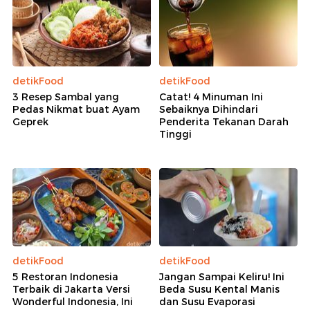
detikFood
detikFood
3 Resep Sambal yang
Catat! 4 Minuman Ini
Pedas Nikmat buat Ayam
Sebaiknya Dihindari
Geprek
Penderita Tekanan Darah
Tinggi
detikFood
detikFood
5 Restoran Indonesia
Jangan Sampai Keliru! Ini
Terbaik di Jakarta Versi
Beda Susu Kental Manis
Wonderful Indonesia, Ini
dan Susu Evaporasi