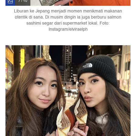
7 / 10
Liburan ke Jepang menjadi momen menikmati makanan
otentik di sana. Di musim dingin ia juga berburu salmon
sashimi segar dari supermarket lokal. Foto:
Instagram/elviraelph