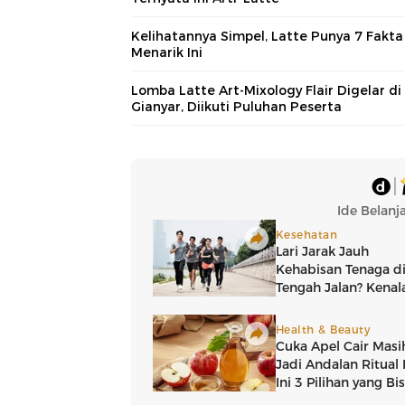
Kelihatannya Simpel, Latte Punya 7 Fakta
Menarik Ini
Lomba Latte Art-Mixology Flair Digelar di
Gianyar, Diikuti Puluhan Peserta