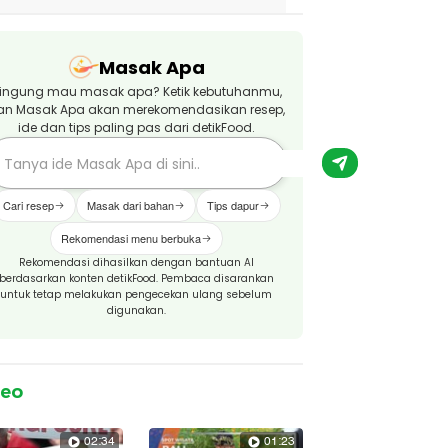
Masak Apa
ingung mau masak apa? Ketik kebutuhanmu,
an Masak Apa akan merekomendasikan resep,
ide dan tips paling pas dari detikFood.
Cari resep
Masak dari bahan
Tips dapur
Rekomendasi menu berbuka
Rekomendasi dihasilkan dengan bantuan AI
berdasarkan konten detikFood. Pembaca disarankan
untuk tetap melakukan pengecekan ulang sebelum
digunakan.
deo
02:34
01:23