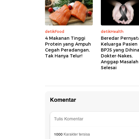
detikFood
detikHealth
4 Makanan Tinggi
Beredar Pernyat
Protein yang Ampuh
Keluarga Pasien
Cegah Peradangan,
BPJS yang Dihin
Tak Hanya Telur!
Dokter-Nakes,
Anggap Masalah
Selesai