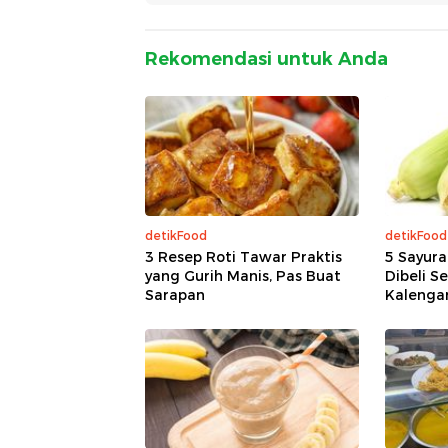
Rekomendasi untuk Anda
detikFood
detikFood
3 Resep Roti Tawar Praktis
5 Sayura
yang Gurih Manis, Pas Buat
Dibeli S
Sarapan
Kalenga