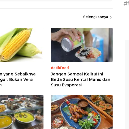
#
Selengkapnya
detikFood
n yang Sebaiknya
Jangan Sampai Keliru! Ini
egar, Bukan Versi
Beda Susu Kental Manis dan
n
Susu Evaporasi