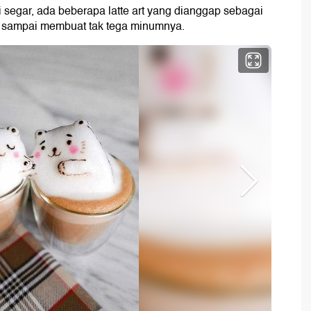
i segar, ada beberapa latte art yang dianggap sebagai
ik sampai membuat tak tega minumnya.