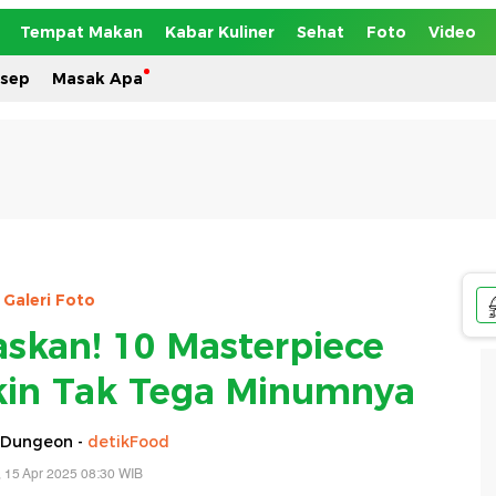
Tempat Makan
Kabar Kuliner
Sehat
Foto
Video
esep
Masak Apa
Galeri Foto
kan! 10 Masterpiece
ikin Tak Tega Minumnya
 Dungeon -
detikFood
, 15 Apr 2025 08:30 WIB