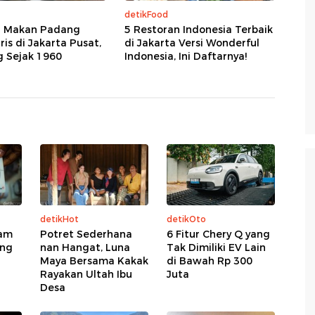
detikFood
 Makan Padang
5 Restoran Indonesia Terbaik
is di Jakarta Pusat,
di Jakarta Versi Wonderful
g Sejak 1960
Indonesia, Ini Daftarnya!
detikHot
detikOto
tam
Potret Sederhana
6 Fitur Chery Q yang
ung
nan Hangat, Luna
Tak Dimiliki EV Lain
Maya Bersama Kakak
di Bawah Rp 300
Rayakan Ultah Ibu
Juta
Desa