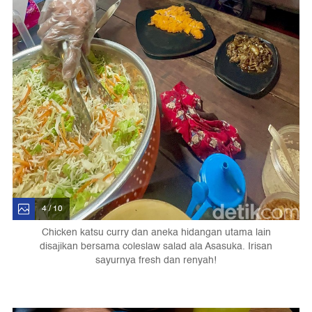
4 / 10
Chicken katsu curry dan aneka hidangan utama lain
disajikan bersama coleslaw salad ala Asasuka. Irisan
sayurnya fresh dan renyah!