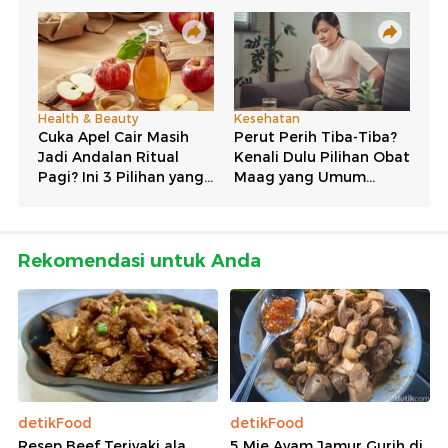
Rekomendasi untuk Anda
detikFood
detikFood
Resep Beef Teriyaki ala
5 Mie Ayam Jamur Gurih di