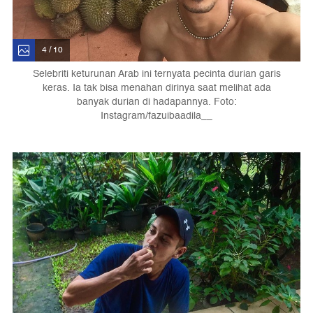
4 / 10
Selebriti keturunan Arab ini ternyata pecinta durian garis
keras. Ia tak bisa menahan dirinya saat melihat ada
banyak durian di hadapannya. Foto:
Instagram/fazuibaadila__