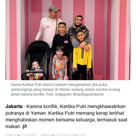
Nama Kartika Putri disorot setelah mengabarkan jika putra
sambungnya yang belajar di Yaman sedang dalam kondisi kurang
aman karena konflik. Foto: Instagram @kartikaputriworld
Jakarta
- Karena konflik, Kartika Putri mengkhawatirkan
putranya di Yaman. Kartika Putri memang kerap terlihat
menghabiskan momen bersama keluarga, termasuk saat
(/)
makan.