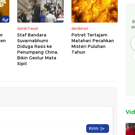
B
d
detikTravel
detikInet
er
Staf Bandara
Potret Tertajam
ien
Suvarnabhumi
Matahari Pecahkan
Diduga Rasis ke
Misteri Puluhan
Penumpang China,
Tahun
Bikin Gestur Mata
Sipit
Vi