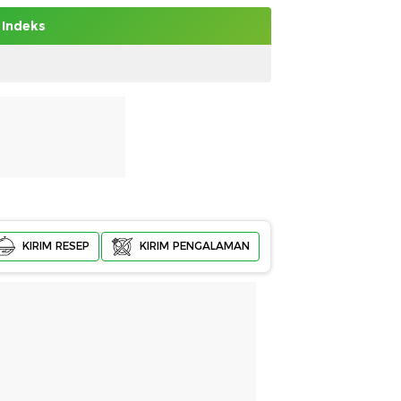
Indeks
KIRIM RESEP
KIRIM PENGALAMAN