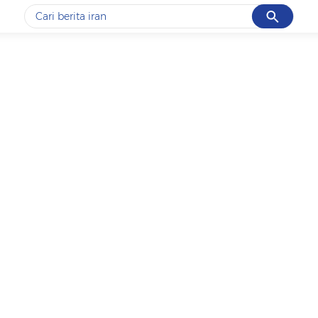
Cancel
Yang sedang ramai dicari
#1
gempa hari ini
#2
gempa
#3
iran
#4
demo
#5
prabowo
Promoted
Terakhir yang dicari
Loading...