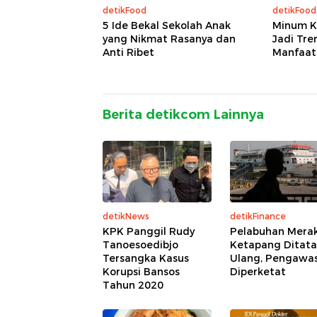
detikFood
detikFood
5 Ide Bekal Sekolah Anak
Minum K
yang Nikmat Rasanya dan
Jadi Tre
Anti Ribet
Manfaat
Berita detikcom Lainnya
detikNews
detikFinance
KPK Panggil Rudy
Pelabuhan Merak
Tanoesoedibjo
Ketapang Ditata
Tersangka Kasus
Ulang, Pengawa
Korupsi Bansos
Diperketat
Tahun 2020