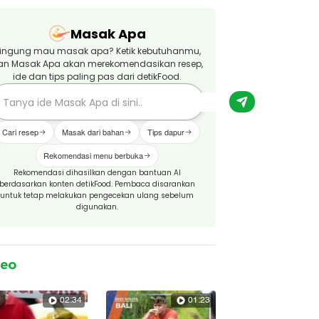
Masak Apa
ingung mau masak apa? Ketik kebutuhanmu,
an Masak Apa akan merekomendasikan resep,
ide dan tips paling pas dari detikFood.
Cari resep
Masak dari bahan
Tips dapur
Rekomendasi menu berbuka
Rekomendasi dihasilkan dengan bantuan AI
berdasarkan konten detikFood. Pembaca disarankan
untuk tetap melakukan pengecekan ulang sebelum
digunakan.
deo
02:34
01:23