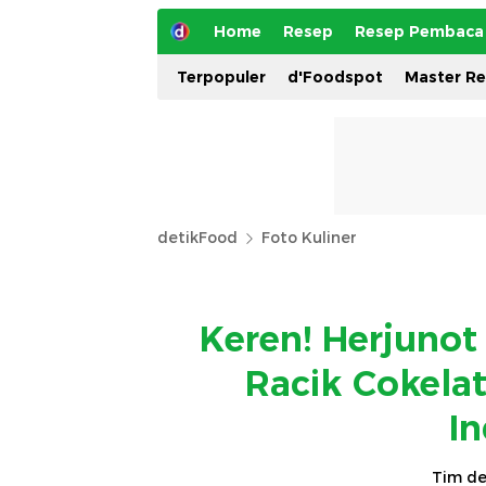
Home
Resep
Resep Pembaca
Terpopuler
d'Foodspot
Master R
detikFood
Foto Kuliner
Keren! Herjunot 
Racik Cokela
I
Tim de