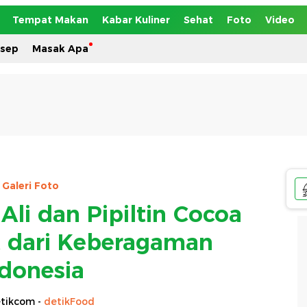
Tempat Makan
Kabar Kuliner
Sehat
Foto
Video
esep
Masak Apa
Galeri Foto
Ali dan Pipiltin Cocoa
t dari Keberagaman
ndonesia
tikcom -
detikFood