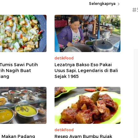
Selengkapnya
#
detikFood
Tumis Sawi Putih
Lezatnya Bakso Eso Pakai
ih Nagih Buat
Usus Sapi, Legendaris di Bali
iang
Sejak 1965
detikFood
 Makan Padang
Resep Ayam Bumbu Rujak