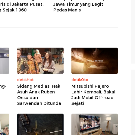
is di Jakarta Pusat,
Jawa Timur yang Legit
g Sejak 1960
Pedas Manis
detikHot
detikOto
ng-
Sidang Mediasi Hak
Mitsubishi Pajero
Asuh Anak Ruben
Lahir Kembali, Bakal
Onsu dan
Jadi Mobil Off-road
Sarwendah Ditunda
Sejati