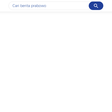
Cancel
Yang sedang ramai dicari
#1
gempa hari ini
#2
gempa
#3
prabowo
#4
iran
#5
demo
Promoted
Terakhir yang dicari
Loading...