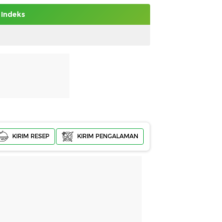
Indeks
KIRIM RESEP
KIRIM PENGALAMAN