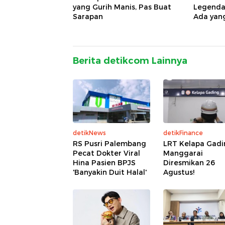
yang Gurih Manis, Pas Buat
Legendar
Sarapan
Ada yan
Berita detikcom Lainnya
detikNews
detikFinance
RS Pusri Palembang
LRT Kelapa Gadi
Pecat Dokter Viral
Manggarai
Hina Pasien BPJS
Diresmikan 26
'Banyakin Duit Halal'
Agustus!