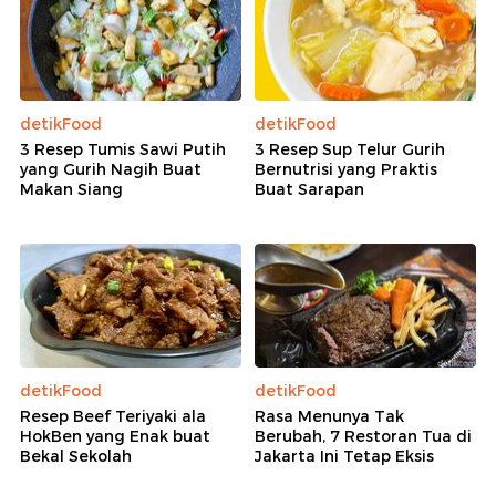
detikFood
detikFood
3 Resep Tumis Sawi Putih
3 Resep Sup Telur Gurih
yang Gurih Nagih Buat
Bernutrisi yang Praktis
Makan Siang
Buat Sarapan
detikFood
detikFood
Resep Beef Teriyaki ala
Rasa Menunya Tak
HokBen yang Enak buat
Berubah, 7 Restoran Tua di
Bekal Sekolah
Jakarta Ini Tetap Eksis