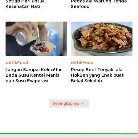
Setiap Hari untuk
Pedas ala Warung Tenda
Kesehatan Hati
Seafood
detikFood
detikFood
Jangan Sampai Keliru! Ini
Resep Beef Teriyaki ala
Beda Susu Kental Manis
HokBen yang Enak buat
dan Susu Evaporasi
Bekal Sekolah
Selengkapnya