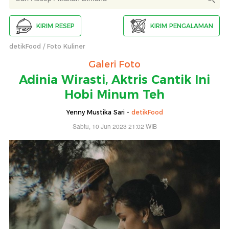
KIRIM RESEP
KIRIM PENGALAMAN
detikFood
Foto Kuliner
Galeri Foto
Adinia Wirasti, Aktris Cantik Ini
Hobi Minum Teh
Yenny Mustika Sari -
detikFood
Sabtu, 10 Jun 2023 21:02 WIB