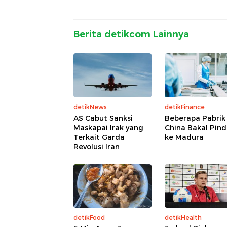
Berita detikcom Lainnya
detikNews
detikFinance
AS Cabut Sanksi
Beberapa Pabrik
Maskapai Irak yang
China Bakal Pin
Terkait Garda
ke Madura
Revolusi Iran
detikFood
detikHealth