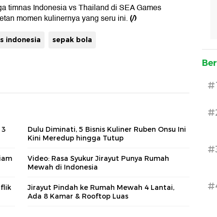
aga timnas Indonesia vs Thailand di SEA Games
(/)
retan momen kulinernya yang seru ini.
s indonesia
sepak bola
Ber
#
#
 3
Dulu Diminati, 5 Bisnis Kuliner Ruben Onsu Ini
Kini Meredup hingga Tutup
#
Diam
Video: Rasa Syukur Jirayut Punya Rumah
Mewah di Indonesia
#
flik
Jirayut Pindah ke Rumah Mewah 4 Lantai,
Ada 8 Kamar & Rooftop Luas