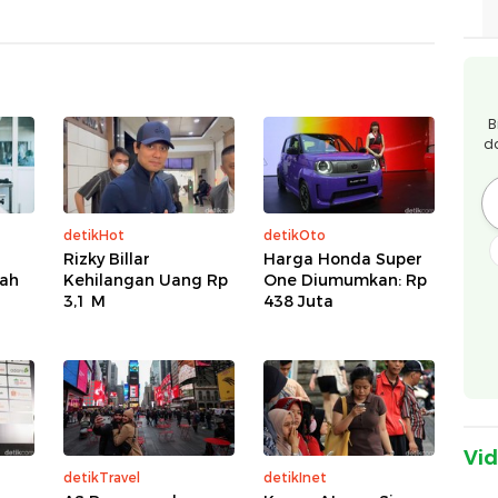
B
d
detikHot
detikOto
Rizky Billar
Harga Honda Super
dah
Kehilangan Uang Rp
One Diumumkan: Rp
3,1 M
438 Juta
Vi
detikTravel
detikInet