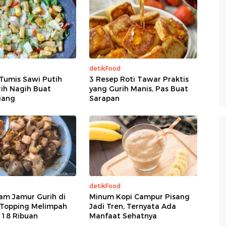
detikFood
Tumis Sawi Putih
3 Resep Roti Tawar Praktis
ih Nagih Buat
yang Gurih Manis, Pas Buat
iang
Sarapan
detikFood
am Jamur Gurih di
Minum Kopi Campur Pisang
 Topping Melimpah
Jadi Tren, Ternyata Ada
 18 Ribuan
Manfaat Sehatnya