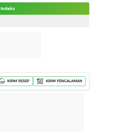
Indeks
KIRIM RESEP
KIRIM PENGALAMAN