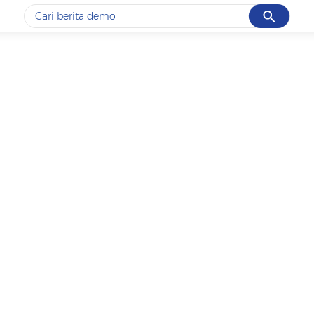
Cancel
Yang sedang ramai dicari
#1
demo
#2
prabowo
#3
iran
#4
korupsi
#5
kpk
Promoted
Terakhir yang dicari
Loading...