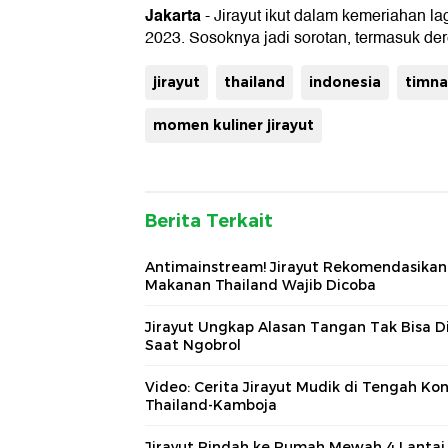
Jakarta
- Jirayut ikut dalam kemeriahan l
2023. Sosoknya jadi sorotan, termasuk de
jirayut
thailand
indonesia
timna
momen kuliner jirayut
Berita Terkait
Antimainstream! Jirayut Rekomendasikan
Makanan Thailand Wajib Dicoba
Jirayut Ungkap Alasan Tangan Tak Bisa 
Saat Ngobrol
Video: Cerita Jirayut Mudik di Tengah Kon
Thailand-Kamboja
Jirayut Pindah ke Rumah Mewah 4 Lantai