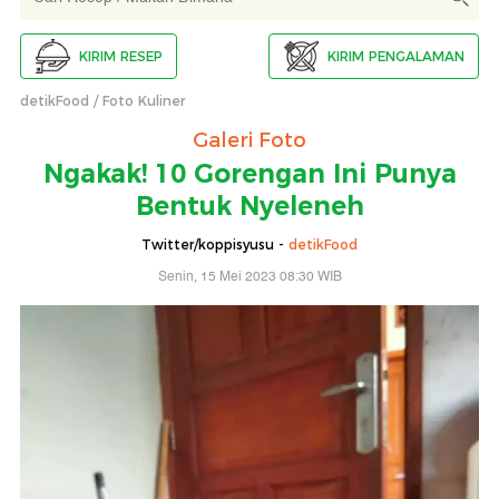
KIRIM RESEP
KIRIM PENGALAMAN
detikFood
Foto Kuliner
Galeri Foto
Ngakak! 10 Gorengan Ini Punya
Bentuk Nyeleneh
Twitter/koppisyusu -
detikFood
Senin, 15 Mei 2023 08:30 WIB