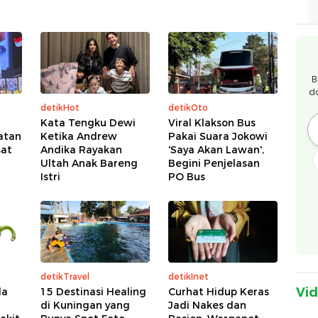
B
d
detikHot
detikOto
Kata Tengku Dewi
Viral Klakson Bus
atan
Ketika Andrew
Pakai Suara Jokowi
sat
Andika Rayakan
'Saya Akan Lawan',
Ultah Anak Bareng
Begini Penjelasan
Istri
PO Bus
detikTravel
detikInet
Vi
la
15 Destinasi Healing
Curhat Hidup Keras
di Kuningan yang
Jadi Nakes dan