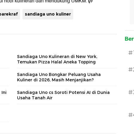
(/)
ahui hobi kulineran dan mendukung UMKM.
parekraf
sandiaga uno kuliner
Ber
#
Sandiaga Uno Kulineran di New York,
Temukan Pizza Halal Aneka Topping
#
Sandiaga Uno Bongkar Peluang Usaha
Kuliner di 2026, Masih Menjanjikan?
#
Ini
Sandiaga Uno cs Soroti Potensi AI di Dunia
Usaha Tanah Air
#