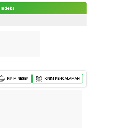
Indeks
KIRIM RESEP
KIRIM PENGALAMAN