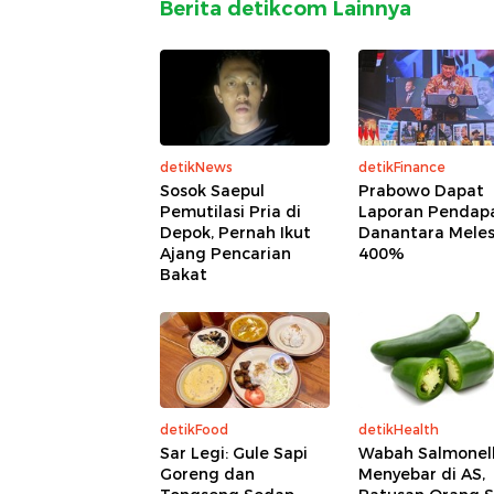
Berita detikcom Lainnya
detikNews
detikFinance
Sosok Saepul
Prabowo Dapat
Pemutilasi Pria di
Laporan Pendap
Depok, Pernah Ikut
Danantara Mele
Ajang Pencarian
400%
Bakat
detikFood
detikHealth
Sar Legi: Gule Sapi
Wabah Salmonel
Goreng dan
Menyebar di AS,