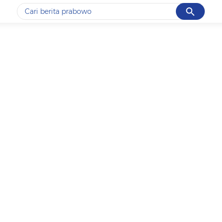
Cancel
Yang sedang ramai dicari
#1
data live draw sgp
#2
piala presiden 2026
#3
prabowo
#4
iran
#5
gempa hari ini
Promoted
Terakhir yang dicari
Loading...