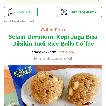
KIRIM RESEP
KIRIM PENGALAMAN
detikFood
Foto Kuliner
Galeri Foto
Selain Diminum, Kopi Juga Bisa
Dibikin Jadi Rice Balls Coffee
soranews24.com -
detikFood
Senin, 13 Mar 2023 08:30 WIB