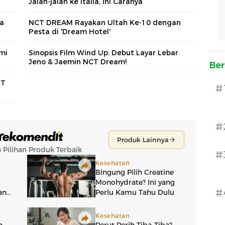
Jalan-jalan ke Italia, Ini Caranya
ba
NCT DREAM Rayakan Ultah Ke-10 dengan
Pesta di 'Dream Hotel'
emi
Sinopsis Film Wind Up: Debut Layar Lebar
Jeno & Jaemin NCT Dream!
Ber
CT
#
#
#
#