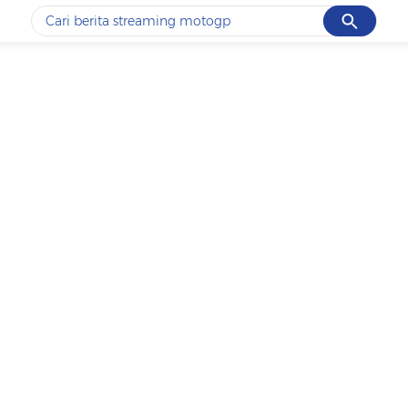
Cancel
Yang sedang ramai dicari
#1
ketik
#2
bromo
#3
streaming motogp
#4
prabowo
#5
data live draw sgp
Promoted
Terakhir yang dicari
Loading...